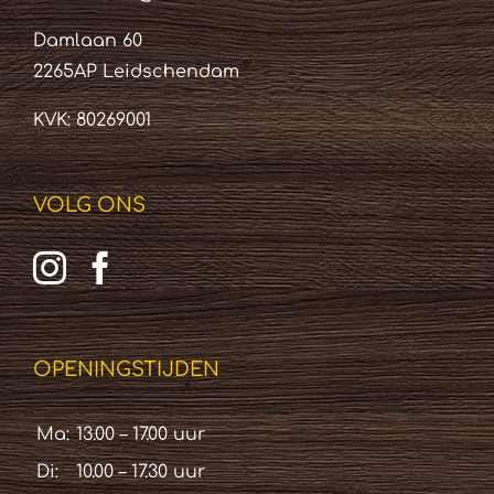
Damlaan 60
2265AP Leidschendam
KVK: 80269001
VOLG ONS
OPENINGSTIJDEN
Ma:
13.00 – 17.00 uur
Di:
10.00 – 17.30 uur