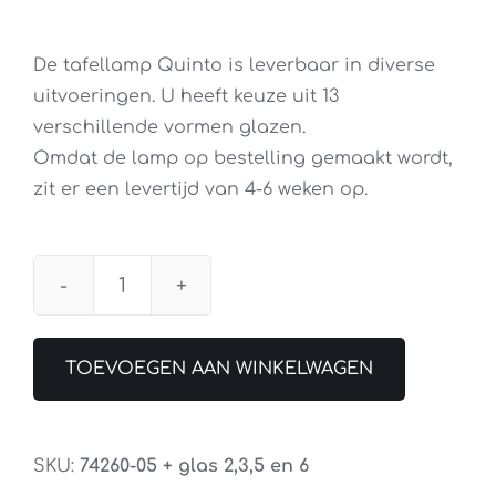
De tafellamp Quinto is leverbaar in diverse
uitvoeringen. U heeft keuze uit 13
verschillende vormen glazen.
Omdat de lamp op bestelling gemaakt wordt,
zit er een levertijd van 4-6 weken op.
Tafellamp
Quinto
aantal
TOEVOEGEN AAN WINKELWAGEN
SKU:
74260-05 + glas 2,3,5 en 6