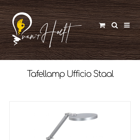
Ga
naar
inhoud
Tafellamp Ufficio Staal