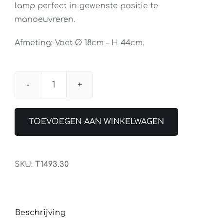
lamp perfect in gewenste positie te
manoeuvreren.
Afmeting: Voet Ø 18cm – H 44cm.
Tafellamp
Ufficio
Staal
TOEVOEGEN AAN WINKELWAGEN
aantal
SKU:
T1493.30
Beschrijving