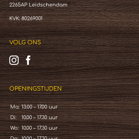
2265AP Leidschendam
KVK: 80269001
VOLG ONS
OPENINGSTIJDEN
Ma:
13.00 – 17.00 uur
Di:
10.00 – 17.30 uur
Wo:
10.00 – 17.30 uur
Do:
10.00 – 17.30 uur