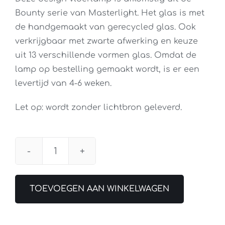
Bounty serie van Masterlight. Het glas is met
de handgemaakt van gerecycled glas. Ook
verkrijgbaar met zwarte afwerking en keuze
uit 13 verschillende vormen glas. Omdat de
lamp op bestelling gemaakt wordt, is er een
levertijd van 4-6 weken.
Let op: wordt zonder lichtbron geleverd.
Vloerlamp
Knikarm
Bounty
TOEVOEGEN AAN WINKELWAGEN
Goud
aantal