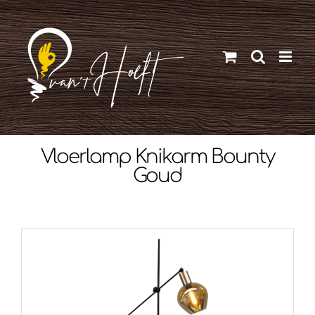
Ga
naar
inhoud
Vloerlamp Knikarm Bounty
Goud