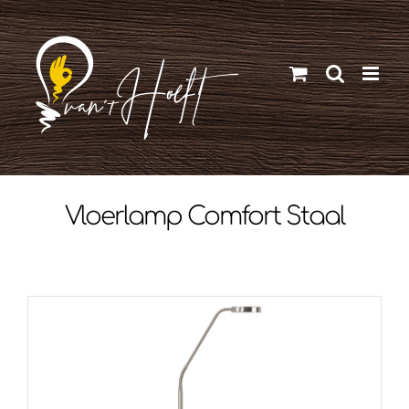
Ga
naar
inhoud
Vloerlamp Comfort Staal