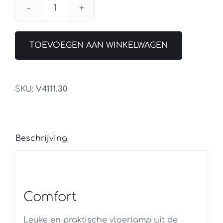
Vloerlamp
Comfort
Staal
TOEVOEGEN AAN WINKELWAGEN
aantal
SKU:
V4111.30
Beschrijving
Comfort
Leuke en praktische vloerlamp uit de