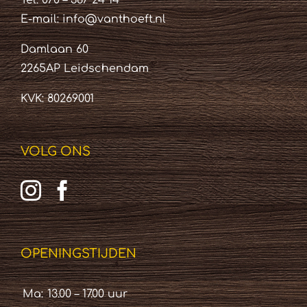
Tel: 070 – 387 24 14
E-mail:
info@vanthoeft.nl
Damlaan 60
2265AP Leidschendam
KVK: 80269001
VOLG ONS
OPENINGSTIJDEN
Ma:
13.00 – 17.00 uur