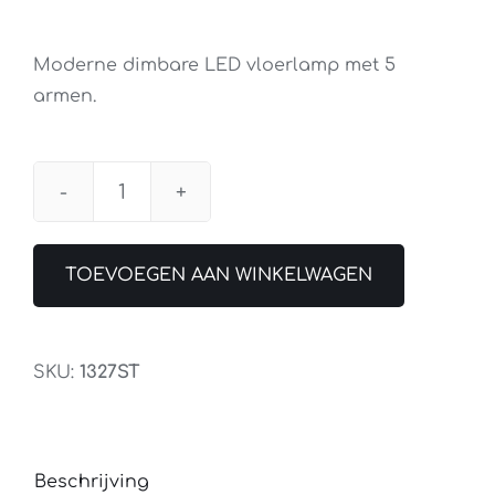
Moderne dimbare LED vloerlamp met 5
armen.
Vloerlamp
LED
Mexlite
TOEVOEGEN AAN WINKELWAGEN
Synna
aantal
SKU:
1327ST
Beschrijving