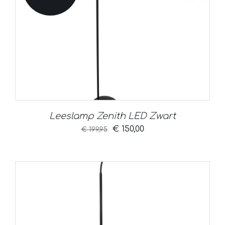
Leeslamp Zenith LED Zwart
Oorspronkelijke
Huidige
€
150,00
€
199,95
prijs
prijs
was:
is:
€ 199,95.
€ 150,00.