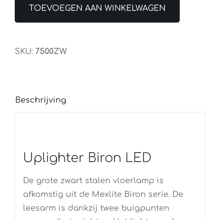
Biron
TOEVOEGEN AAN WINKELWAGEN
LED
Zwart
aantal
SKU:
7500ZW
Beschrijving
Uplighter Biron LED
De grote zwart stalen vloerlamp is
afkomstig uit de Mexlite Biron serie. De
leesarm is dankzij twee buigpunten