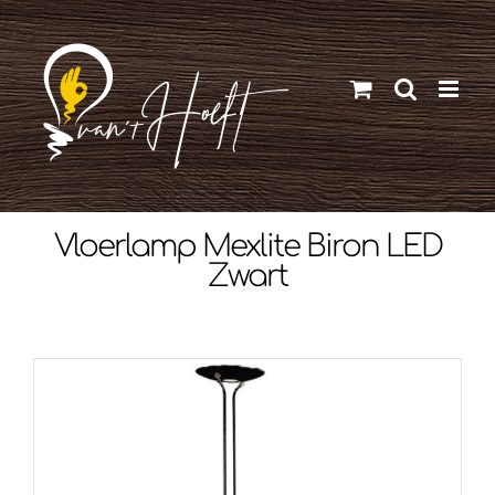
Ga
naar
inhoud
Vloerlamp Mexlite Biron LED
Zwart