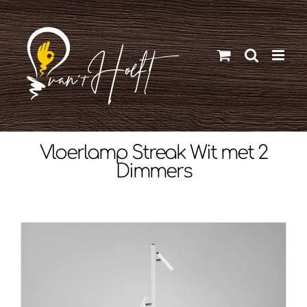
Ga
naar
inhoud
Vloerlamp Streak Wit met 2
Dimmers