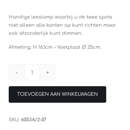
Handige leeslamp waarbij u de twee spots
niet alleen alle kanten op kunt richten maar
ook afzonderlijk kunt dimmen.
Afmeting: H 163cm – Voetplaat Ø 25cm.
Vloerlamp
Streak
Wit
TOEVOEGEN AAN WINKELWAGEN
met
2
Dimmers
SKU:
60534/2-07
aantal