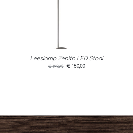
Leeslamp Zenith LED Staal
Oorspronkelijke
Huidige
€
150,00
€
199,95
prijs
prijs
was:
is:
€ 199,95.
€ 150,00.