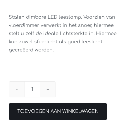
Stalen dimbare LED leeslamp. Voorzien van
vloerdimmer verwerkt in het snoer, hiermee
stelt u zelf de ideale lichtsterkte in. Hiermee
kan zowel sfeerlicht als goed leeslicht
gecreëerd worden.
Vloerlamp
Turound
LED
TOEVOEGEN AAN WINKELWAGEN
Staal
aantal