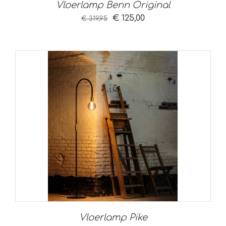
Vloerlamp Benn Original
Oorspronkelijke
Huidige
€
125,00
€
319,95
prijs
prijs
was:
is:
€ 319,95.
€ 125,00.
Vloerlamp Pike