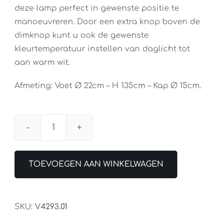
deze lamp perfect in gewenste positie te
manoeuvreren. Door een extra knop boven de
dimknop kunt u ook de gewenste
kleurtemperatuur instellen van daglicht tot
aan warm wit.
Afmeting: Voet Ø 22cm – H 135cm – Kap Ø 15cm.
Vloerlamp
Ufficio
Zwart
TOEVOEGEN AAN WINKELWAGEN
aantal
SKU:
V4293.01