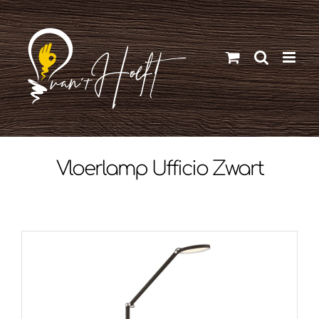
Ga
naar
inhoud
Vloerlamp Ufficio Zwart