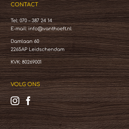
CONTACT
Tel: 070 – 387 24 14
E-mail:
info@vanthoeft.nl
Damlaan 60
2265AP Leidschendam
KVK: 80269001
VOLG ONS