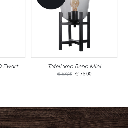
D Zwart
Tafellamp Benn Mini
nkelijke
Huidige
Oorspronkelijke
Huidige
€
75,00
€
169,95
prijs
prijs
prijs
is:
was:
is:
.
€ 150,00.
€ 169,95.
€ 75,00.