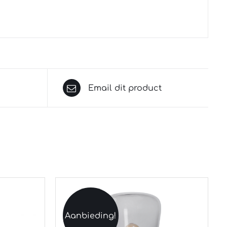
Email dit product
Aanbieding!