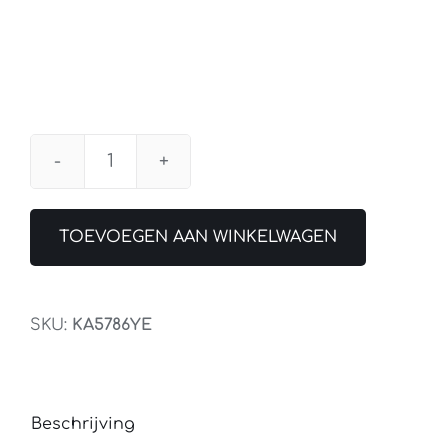
Wand
Klok
Plate
TOEVOEGEN AAN WINKELWAGEN
Oker
aantal
SKU:
KA5786YE
Beschrijving