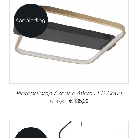
Aanbieding!
Plafondlamp Ascona 40cm LED Goud
Oorspronkelijke
Huidige
€
135,00
€
149,95
prijs
prijs
was:
is:
€ 149,95.
€ 135,00.