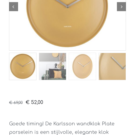
Oorspronkelijke
Huidige
€
52,00
€
69,00
prijs
prijs
was:
is:
Goede timing! De Karlsson wandklok Plate
€ 69,00.
€ 52,00.
porselein is een stijlvolle, elegante klok