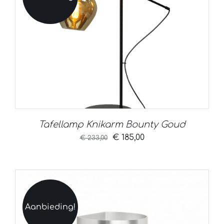
Tafellamp Knikarm Bounty Goud
Oorspronkelijke
Huidige
€
185,00
€
233,00
prijs
prijs
was:
is:
€ 233,00.
€ 185,00.
Aanbieding!