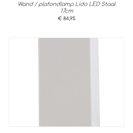
Wand / plafondlamp Lido LED Staal
17cm
€
84,95