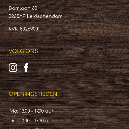
Damlaan 60
2265AP Leidschendam
KVK: 80269001
VOLG ONS
OPENINGSTIJDEN
Ma:
13.00 – 17.00 uur
Di:
10.00 – 17.30 uur