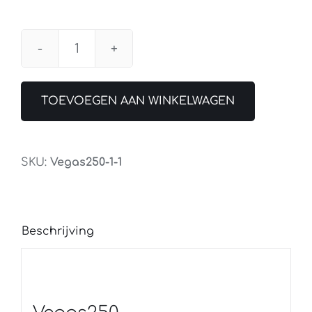
Wandlamp
/
Buitenlamp
TOEVOEGEN AAN WINKELWAGEN
Vegas250
Zwart
aantal
SKU:
Vegas250-1-1
Beschrijving