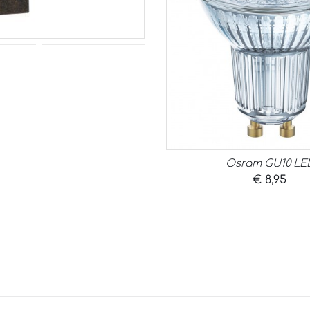
Osram GU10 LE
€
8,95