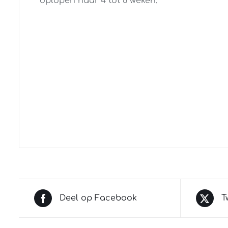
oplopen naar 4 tot 6 weken.
Deel op Facebook
T