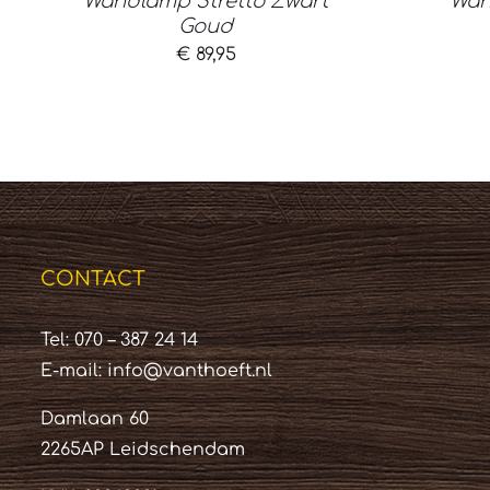
Wandlamp Stretto Zwart
Wan
Goud
€
89,95
CONTACT
Tel: 070 – 387 24 14
E-mail:
info@vanthoeft.nl
Damlaan 60
2265AP Leidschendam