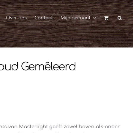
Over ons
Contact
Mijn account
Goud Gemêleerd
hts van Masterlight geeft zowel boven als onder