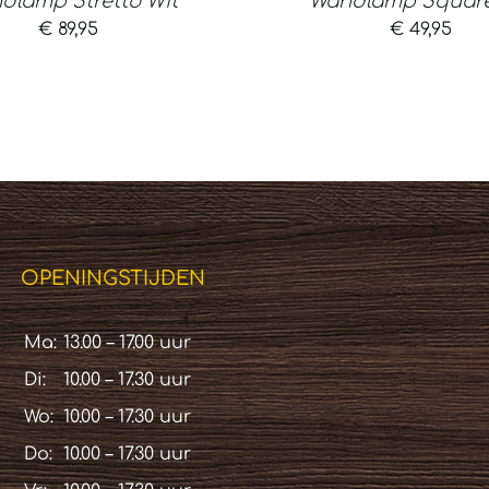
dlamp Stretto Wit
Wandlamp Square
€
89,95
€
49,95
OPENINGSTIJDEN
Ma:
13.00 – 17.00 uur
Di:
10.00 – 17.30 uur
Wo:
10.00 – 17.30 uur
Do:
10.00 – 17.30 uur