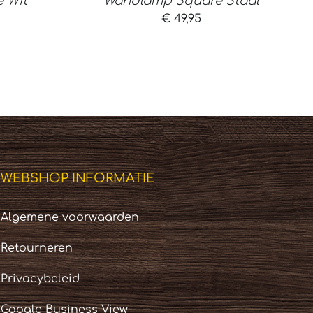
 Wit
Wandlamp Square Staal
€
49,95
WEBSHOP INFORMATIE
Algemene voorwaarden
Retourneren
Privacybeleid
Google Business View