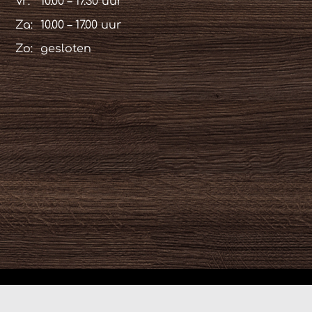
Vr:
10.00 – 17.30 uur
Za:
10.00 – 17.00 uur
Zo:
gesloten
© Copyright
2026 | Alle rechten voorbehouden