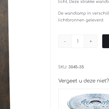
licht. Deze strakke wand
De wandlamp in verschil
lichtbronnen geleverd.
Wandlamp
Metallico
Rechthoek
Zwart/Goud
SKU:
3045-35
Gemêleerd
aantal
Vergeet u deze niet?