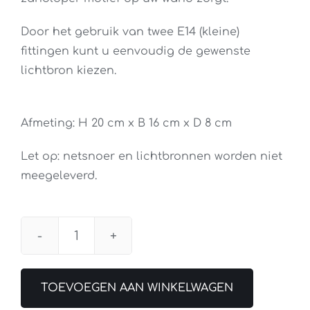
Door het gebruik van twee E14 (kleine)
fittingen kunt u eenvoudig de gewenste
lichtbron kiezen.
Afmeting: H 20 cm x B 16 cm x D 8 cm
Let op: netsnoer en lichtbronnen worden niet
meegeleverd.
Wandlamp
Ovalis
Wit
TOEVOEGEN AAN WINKELWAGEN
aantal