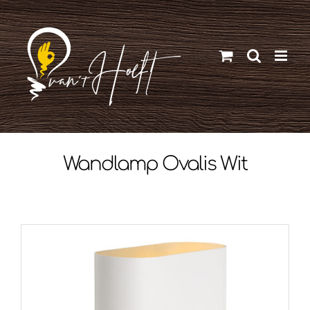
Ga
naar
inhoud
Wandlamp Ovalis Wit