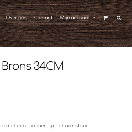
Over ons
Contact
Mijn account
r Brons 34CM
amp met een dimmer op het armatuur.