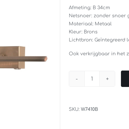
Afmeting: B 34cm
Netsnoer: zonder snoer 
Materiaal: Metaal
Kleur: Brons
Lichtbron: Geïntegreerd l
Ook verkrijgbaar in het z
Wandlamp
Schilderijlamp
Met
Dimmer
SKU:
W7410B
Brons
34CM