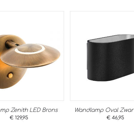
mp Zenith LED Brons
Wandlamp Oval Zwart 
€
129,95
€
46,95