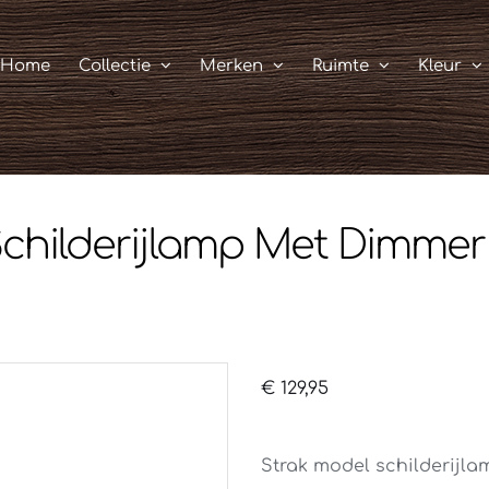
Home
Collectie
Merken
Ruimte
Kleur
hilderijlamp Met Dimme
€
129,95
Strak model schilderijl