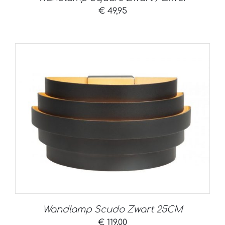
€
49,95
Wandlamp Scudo Zwart 25CM
€
119,00