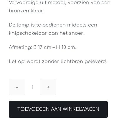
Vervaardigd uit metaal, voorzien van een
bronzen kleur.
De lamp is te bedienen middels een
knipschakelaar aan het snoer.
Afmeting: B 17 cm – H 10 cm.
Let op: wordt zonder lichtbron geleverd.
Wandlamp
Schilderijlamp
Pintura
TOEVOEGEN AAN WINKELWAGEN
17CM
Brons