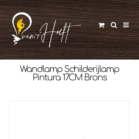
Ga
naar
inhoud
Wandlamp Schilderijlamp
Pintura 17CM Brons