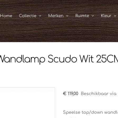
Home
Collectie
Merken
Ruimte
Kleur
Wandlamp Scudo Wit 25C
€
119,00
Beschikbaar via 
Speelse top/down wandla