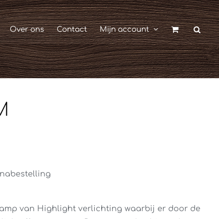
Over ons
Contact
Mijn account
M
nabestelling
mp van Highlight verlichting waarbij er door de