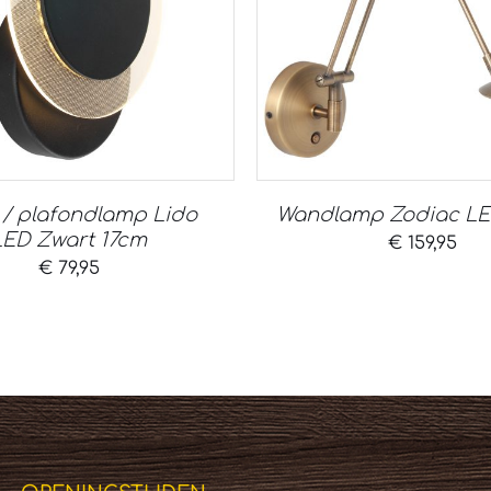
/ plafondlamp Lido
Wandlamp Zodiac LE
LED Zwart 17cm
€
159,95
€
79,95