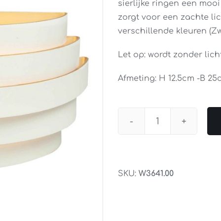
sierlijke ringen een moo
zorgt voor een zachte lic
verschillende kleuren (Zw
Let op: wordt zonder lich
Afmeting: H 12.5cm -B 25c
Wandlamp
Scudo
Wit
25CM
SKU:
W3641.00
aantal