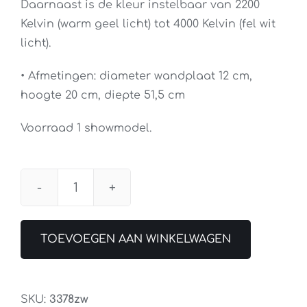
Daarnaast is de kleur instelbaar van 2200
Kelvin (warm geel licht) tot 4000 Kelvin (fel wit
licht).
• Afmetingen: diameter wandplaat 12 cm,
hoogte 20 cm, diepte 51,5 cm
Voorraad 1 showmodel.
Wandlamp
Turound
LED
TOEVOEGEN AAN WINKELWAGEN
Zwart
aantal
SKU:
3378zw