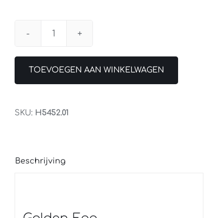
Hanglamp
Golden
Egg
TOEVOEGEN AAN WINKELWAGEN
Ovaal
8L
aantal
SKU:
H5452.01
Beschrijving