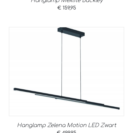
Hanglamp Mexlite Buckley
€
159,95
Hanglamp Zelena Motion LED Zwart
€
499,95