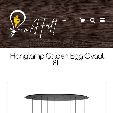
Ga
naar
inhoud
Hanglamp Golden Egg Ovaal
8L