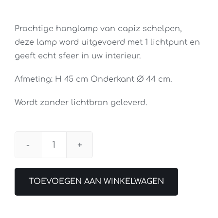
Prachtige hanglamp van capiz schelpen,
deze lamp word uitgevoerd met 1 lichtpunt en
geeft echt sfeer in uw interieur.
Afmeting: H 45 cm Onderkant Ø 44 cm.
Wordt zonder lichtbron geleverd.
Hanglamp
Turtle
Bell
TOEVOEGEN AAN WINKELWAGEN
aantal