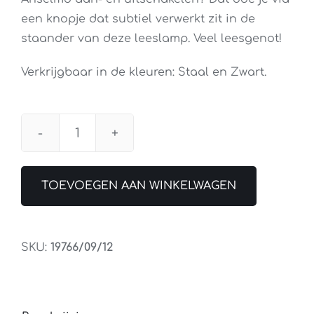
een knopje dat subtiel verwerkt zit in de
staander van deze leeslamp. Veel leesgenot!
Verkrijgbaar in de kleuren: Staal en Zwart.
Leeslamp
Anselmo
Staal
TOEVOEGEN AAN WINKELWAGEN
aantal
SKU:
19766/09/12