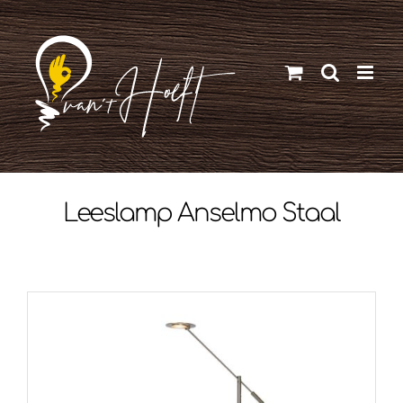
Ga
naar
inhoud
Leeslamp Anselmo Staal