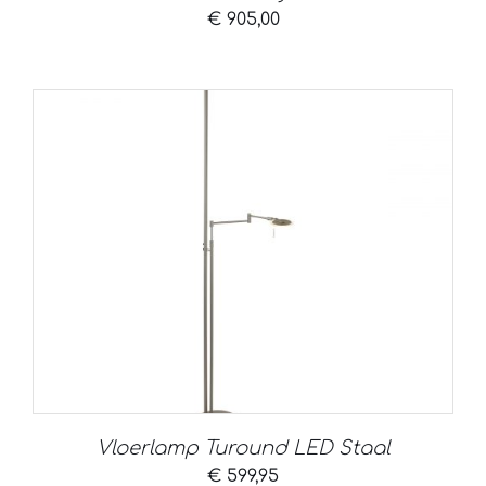
€
905,00
Vloerlamp Turound LED Staal
€
599,95