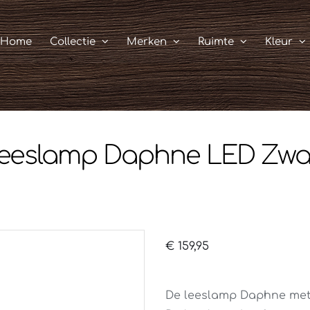
Home
Collectie
Merken
Ruimte
Kleur
eeslamp Daphne LED Zwa
€
159,95
De leeslamp Daphne met 