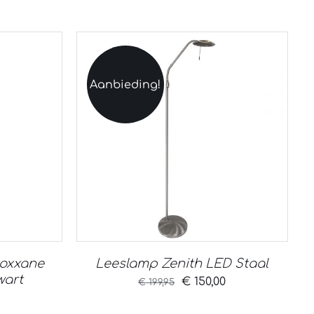
Aanbieding!
Roxxane
Leeslamp Zenith LED Staal
wart
Oorspronkelijke
Huidige
€
150,00
€
199,95
prijs
prijs