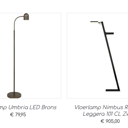
amp Umbria LED Brons
Vloerlamp Nimbus 
Leggera 101 CL Z
€
79,95
€
905,00