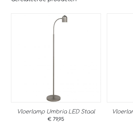
Vloerlamp Umbria LED Staal
Vloerl
€
79,95