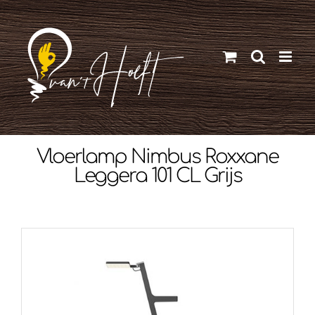
Ga
naar
inhoud
Vloerlamp Nimbus Roxxane
Leggera 101 CL Grijs