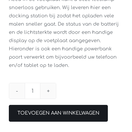
snoerloos gebruiken. Wij leveren hier een
docking station bij zodat het opladen vele
malen sneller gaat. De status van de batterij
en de lichtsterkte wordt door een handige
display op de voetplaat aangegeven.
Hieronder is ook een handige powerbank
poort verwerkt om bijvoorbeeld uw telefoon
en/of tablet op te laden.
Vloerlamp
Nimbus
Roxxane
TOEVOEGEN AAN WINKELWAGEN
Leggera
101