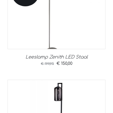
Leeslamp Zenith LED Staal
Oorspronkelijke
Huidige
€
150,00
€
199,95
prijs
prijs
was:
is:
€ 199,95.
€ 150,00.