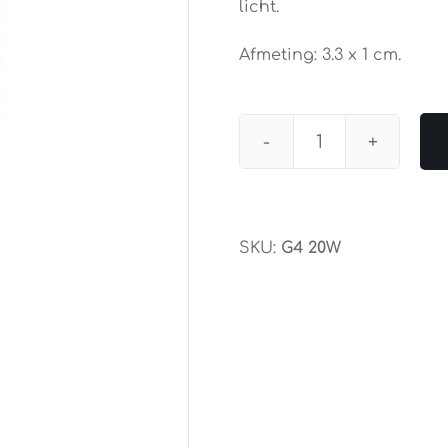
licht.
Afmeting: 3.3 x 1 cm.
Osram
Halogeen
G4
12V
SKU:
G4 20W
20W
aantal