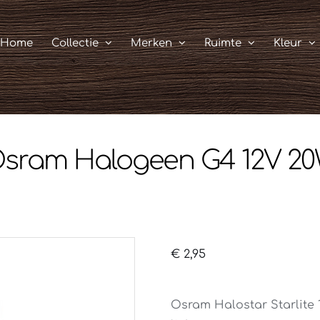
Home
Collectie
Merken
Ruimte
Kleur
sram Halogeen G4 12V 2
€
2,95
Osram Halostar Starlite 