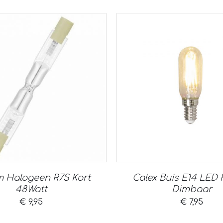
 Halogeen R7S Kort
Calex Buis E14 LED 
48Watt
Dimbaar
€
9,95
€
7,95