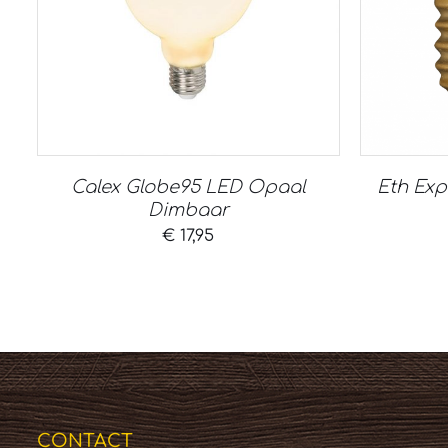
Calex Globe95 LED Opaal
Eth Exp
Dimbaar
€
17,95
CONTACT