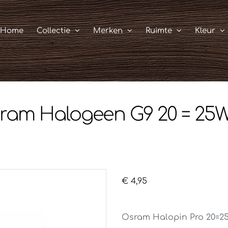
Home
Collectie
Merken
Ruimte
Kleur
ram Halogeen G9 20 = 25W
€
4,95
Osram Halopin Pro 20=25