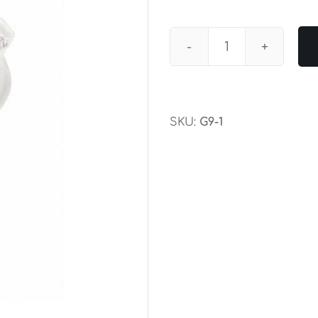
Osram
Halogeen
G9
20
SKU:
G9-1
=
25Watt
aantal