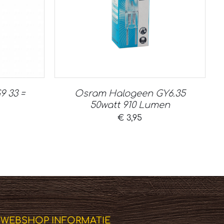
 33 =
Osram Halogeen GY6.35
50watt 910 Lumen
€
3,95
WEBSHOP INFORMATIE