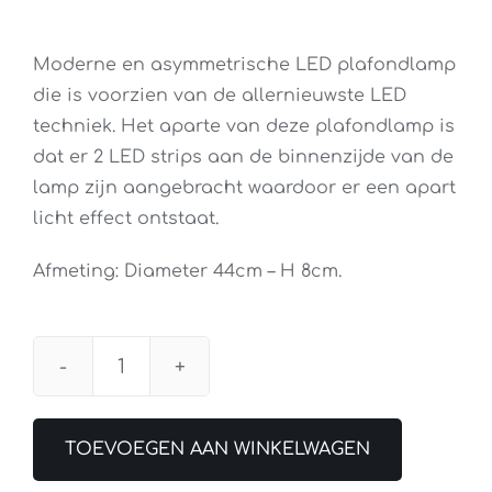
Moderne en asymmetrische LED plafondlamp
die is voorzien van de allernieuwste LED
techniek. Het aparte van deze plafondlamp is
dat er 2 LED strips aan de binnenzijde van de
lamp zijn aangebracht waardoor er een apart
licht effect ontstaat.
Afmeting: Diameter 44cm – H 8cm.
Plafondlamp
Helios
Rond
TOEVOEGEN AAN WINKELWAGEN
aantal