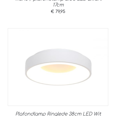
17cm
€
79,95
Plafondlamp Ringlede 38cm LED Wit