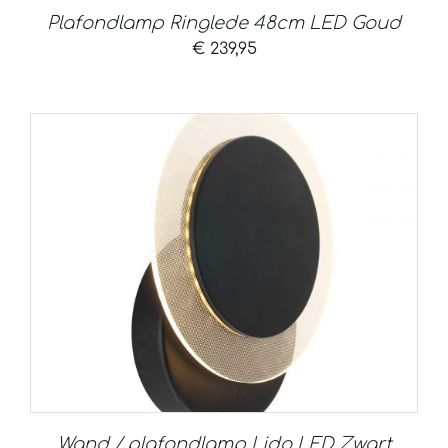
Plafondlamp Ringlede 48cm LED Goud
€
239,95
Wand / plafondlamp Lido LED Zwart