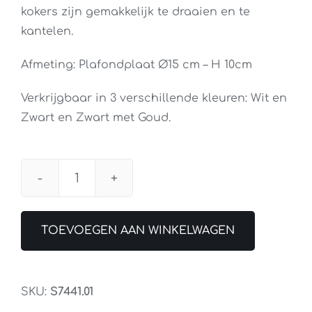
kokers zijn gemakkelijk te draaien en te
kantelen.
Afmeting: Plafondplaat Ø15 cm – H 10cm
Verkrijgbaar in 3 verschillende kleuren: Wit en
Zwart en Zwart met Goud.
Spot
Piccolo
2L
TOEVOEGEN AAN WINKELWAGEN
Rond
Incl
Led
SKU:
S7441.01
Zwart