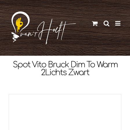
Ga
naar
inhoud
Spot Vito Bruck Dim To Warm
2Lichts Zwart