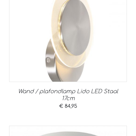
Wand / plafondlamp Lido LED Staal
17cm
€
84,95