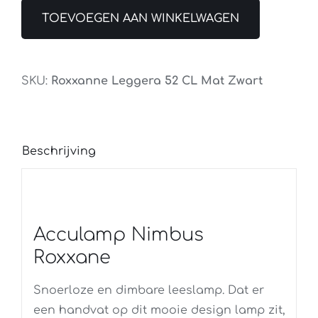
Roxxane
TOEVOEGEN AAN WINKELWAGEN
Leggera
52
CL
SKU:
Roxxanne Leggera 52 CL Mat Zwart
Zwart
Oplaadbaar
aantal
Beschrijving
Acculamp Nimbus
Roxxane
Snoerloze en dimbare leeslamp. Dat er
een handvat op dit mooie design lamp zit,