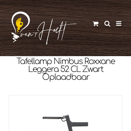
Ga
naar
inhoud
Tafellamp Nimbus Roxxane
Leggera 52 CL Zwart
Oplaadbaar