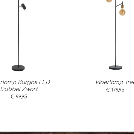
erlamp Burgos LED
Vloerlamp Tre
Dubbel Zwart
€
179,95
€
99,95