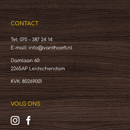
CONTACT
Tel: 070 – 387 24 14
E-mail:
info@vanthoeft.nl
Damlaan 60
2265AP Leidschendam
KVK: 80269001
VOLG ONS