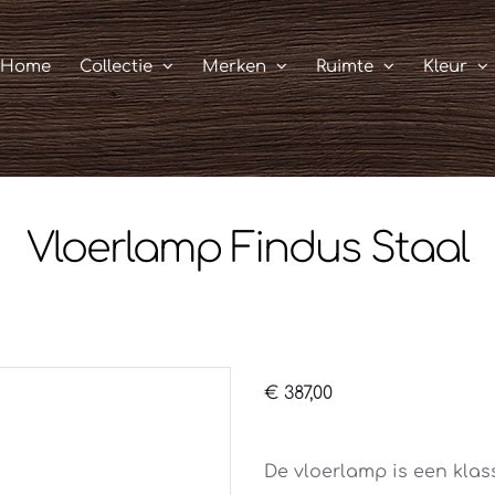
Home
Collectie
Merken
Ruimte
Kleur
Vloerlamp Findus Staal
€
387,00
De vloerlamp is een klass