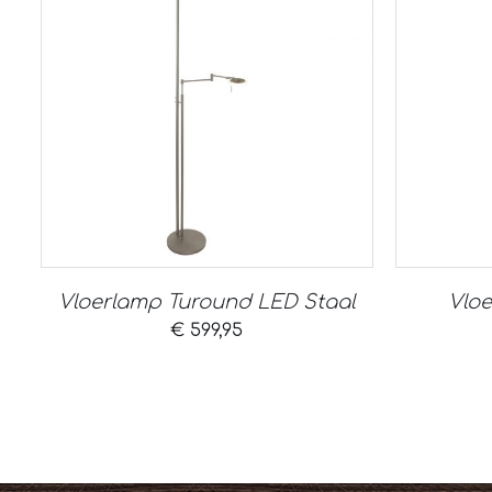
Vloerlamp Turound LED Staal
Vlo
€
599,95