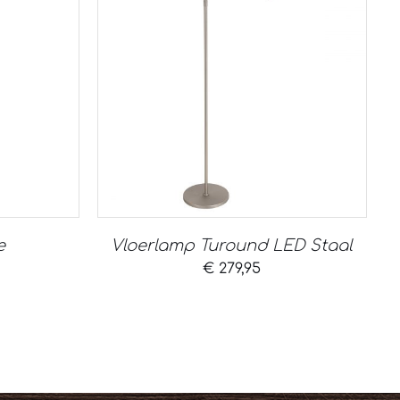
e
Vloerlamp Turound LED Staal
€
279,95