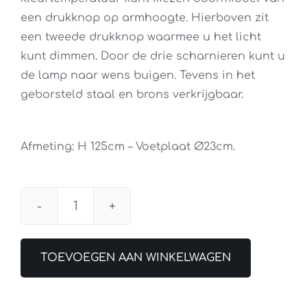
een drukknop op armhoogte. Hierboven zit
een tweede drukknop waarmee u het licht
kunt dimmen. Door de drie scharnieren kunt u
de lamp naar wens buigen. Tevens in het
geborsteld staal en brons verkrijgbaar.
Afmeting: H 125cm – Voetplaat Ø23cm.
Leeslamp
New
Sapporo
TOEVOEGEN AAN WINKELWAGEN
Zwart
aantal