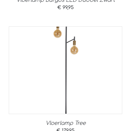
Vloerlamp Burgos LED Dubbel Zwart
€
99,95
Vloerlamp Tree
€
179,95