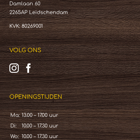
Damlaan 60
2265AP Leidschendam
KVK: 80269001
VOLG ONS
OPENINGSTIJDEN
Ma:
13.00 – 17.00 uur
Di:
10.00 – 17.30 uur
Wo:
10.00 – 17.30 uur