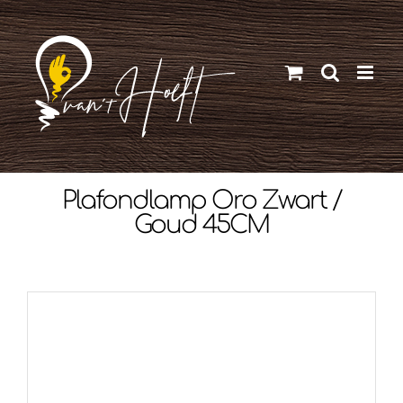
Ga
naar
inhoud
Plafondlamp Oro Zwart /
Goud 45CM