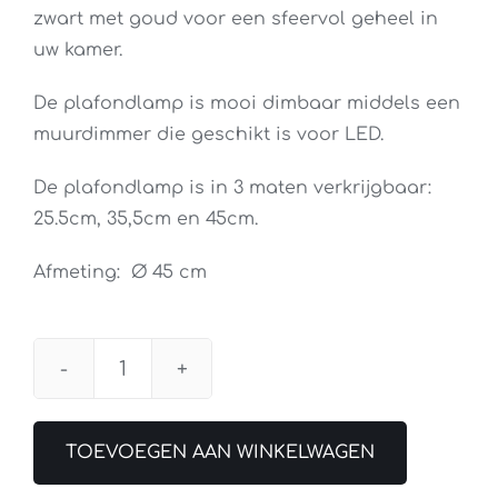
zwart met goud voor een sfeervol geheel in
uw kamer.
De plafondlamp is mooi dimbaar middels een
muurdimmer die geschikt is voor LED.
De plafondlamp is in 3 maten verkrijgbaar:
25.5cm, 35,5cm en 45cm.
Afmeting: Ø 45 cm
Plafondlamp
Oro
Zwart
TOEVOEGEN AAN WINKELWAGEN
/